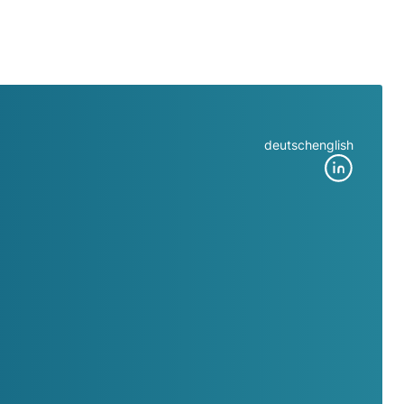
deutsch
english