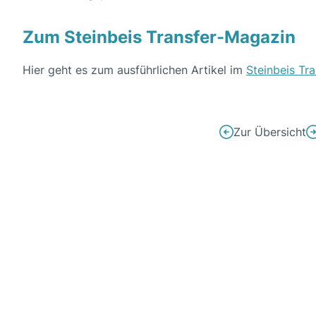
Zum Steinbeis Transfer-Magazin
Hier geht es zum ausführlichen Artikel im
Steinbeis Tr
Beitrags-
Zur Übersicht
Vorheriger
N
Navigation
Beitrag:
Be
Podcast
E
mit
m
Winfried
G
Küppers:
s
Folge
M
#043
in
mit
N
Steffen