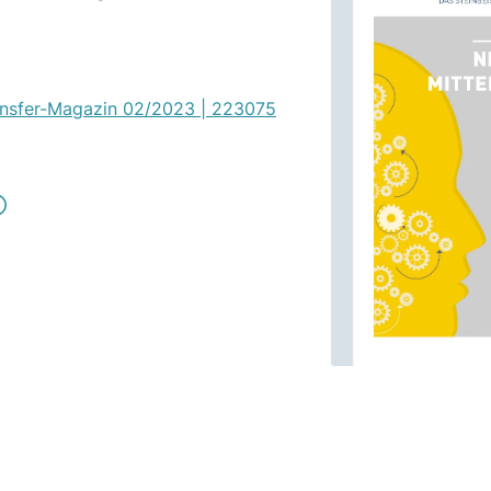
ansfer-Magazin 02/2023 | 223075
ächster
itrag:
uropas
odernste
eflügelzucht
etzt
aßstäbe
achhaltigkeit