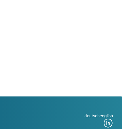
deutsch
english