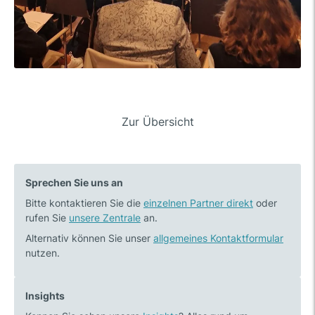
Beitrags-
Zur Übersicht
Vorheriger
Nächster
Navigation
Beitrag:
Beitrag:
M&A
Report
Sprechen Sie uns an
Trends
Unternehmensnachfol
Bitte kontaktieren Sie die
im
einzelnen Partner direkt
2024
oder
rufen Sie
unsere Zentrale
an.
Chemiegroßhandel
Q4/2024
Alternativ können Sie unser
allgemeines Kontaktformular
nutzen.
Insights