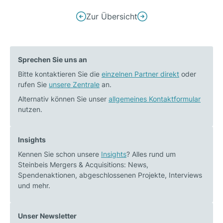
Beitrags-
Zur Übersicht
Vorheriger
Nächster
Navigation
Beitrag:
Beitrag:
Personal:
Personal:
Sprechen Sie uns an
Steinbeis
Jörn
Bitte kontaktieren Sie die
M&A
einzelnen Partner direkt
J.
oder
rufen Sie
unsere Zentrale
an.
weiter
Follmer
auf
verstärkt
Alternativ können Sie unser
allgemeines Kontaktformular
nutzen.
Wachstumskurs
Steinbeis
M&A
Insights
Kennen Sie schon unsere
Insights
? Alles rund um
Steinbeis Mergers & Acquisitions: News,
Spendenaktionen, abgeschlossenen Projekte, Interviews
und mehr.
Unser Newsletter