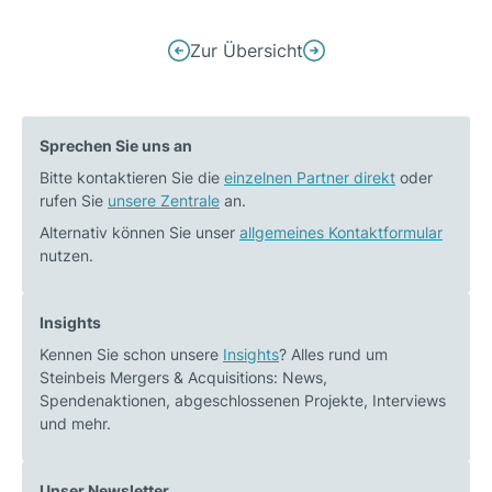
Beitrags-
Zur Übersicht
Vorheriger
Nächster
Navigation
Beitrag:
Beitrag:
M&A-
M&A
Sprechen Sie uns an
Markt
Trends
Bitte kontaktieren Sie die
Medizintechnik:
einzelnen Partner direkt
Rechenzentren
oder
rufen Sie
unsere Zentrale
an.
Die
neuesten
Alternativ können Sie unser
allgemeines Kontaktformular
nutzen.
Daten
für
2025
Insights
Kennen Sie schon unsere
Insights
? Alles rund um
Steinbeis Mergers & Acquisitions: News,
Spendenaktionen, abgeschlossenen Projekte, Interviews
und mehr.
Unser Newsletter