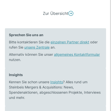
Beitrags-
Zur Übersicht
Vorheriger
Nächster
Navigation
Beitrag:
Beitrag:
Gottlob
Steinbeis
Sprechen Sie uns an
Rommel
M&A
Bitte kontaktieren Sie die
übernimmt
einzelnen Partner direkt
bringt
oder
rufen Sie
unsere Zentrale
an.
Hopfengärtner
Wachstumspartner
GmbH
für
Alternativ können Sie unser
allgemeines Kontaktformular
nutzen.
in
SHERPA
Heilbronn
Robotics
an
Insights
Board
Kennen Sie schon unsere
Insights
? Alles rund um
Steinbeis Mergers & Acquisitions: News,
Spendenaktionen, abgeschlossenen Projekte, Interviews
und mehr.