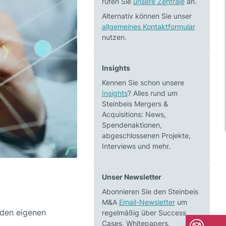
rufen Sie
unsere Zentrale
an.
Alternativ können Sie unser
allgemeines Kontaktformular
nutzen.
Insights
Kennen Sie schon unsere
Insights
? Alles rund um
Steinbeis Mergers &
Acquisitions: News,
Spendenaktionen,
abgeschlossenen Projekte,
Interviews und mehr.
Unser Newsletter
Abonnieren Sie den Steinbeis
M&A
Email-Newsletter
um
 den eigenen
regelmäßig über Success
Cases, Whitepapers,