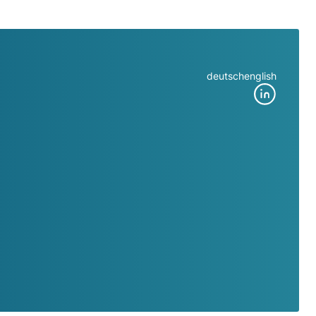
deutsch
english