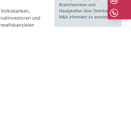
Branchennews und
 Volksbanken,
Neuigkeiten über Steinbeis
M&A informiert zu werden.
ivatinvestoren und
anwaltskanzleien