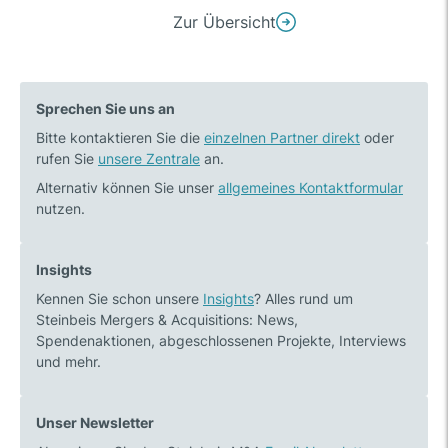
Beitrags-
Zur Übersicht
Vorheriger
Nächster
Navigation
Beitrag:
Beitrag:
Personal:
Steinbeis
Sprechen Sie uns an
Bekim
M&A
Bitte kontaktieren Sie die
Asani
einzelnen Partner direkt
berät
oder
rufen Sie
unsere Zentrale
an.
(Partner)
„Parkklinik
verstärkt
Hornbach“
Alternativ können Sie unser
allgemeines Kontaktformular
nutzen.
seit
beim
Oktober
Verkauf
2021
im
Insights
das
Rahmen
Kennen Sie schon unsere
Insights
? Alles rund um
Steinbeis
eines
Steinbeis Mergers & Acquisitions: News,
Büro
Forward
Spendenaktionen, abgeschlossenen Projekte, Interviews
in
Fundings
und mehr.
Hamburg
Unser Newsletter