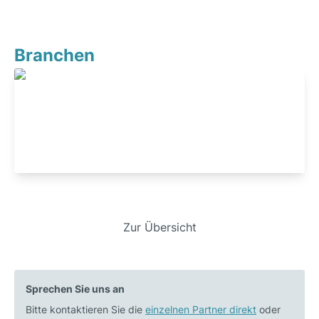
Branchen
Industrials
Beitrags-
Zur Übersicht
Vorheriger
Nächster
Navigation
Beitrag:
Beitrag:
Kaufpreis
Partnermeeting
Sprechen Sie uns an
ist
Hamburg
Bitte kontaktieren Sie die
nicht
einzelnen Partner direkt
09/2023
oder