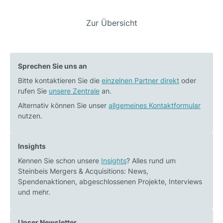
Beitrags-
Zur Übersicht
Vorheriger
Nächster
Navigation
Beitrag:
Beitrag:
Kooperation
Verstärkung
Sprechen Sie uns an
mit
am
Bitte kontaktieren Sie die
Steinbeis
einzelnen Partner direkt
Standort
oder
rufen Sie
unsere Zentrale
an.
Augsburg
Berlin
Business
Alternativ können Sie unser
allgemeines Kontaktformular
nutzen.
School
im
Bereich
Insights
ESG
Kennen Sie schon unsere
Insights
? Alles rund um
Steinbeis Mergers & Acquisitions: News,
Spendenaktionen, abgeschlossenen Projekte, Interviews
und mehr.
Unser Newsletter