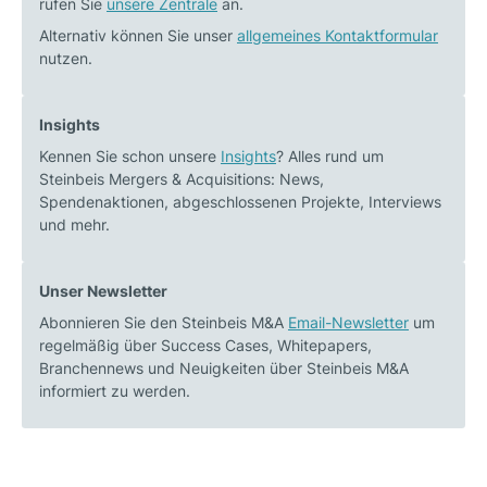
rufen Sie
unsere Zentrale
an.
„Parkklinik
Ionen-
Hornbach“
Batterien
Alternativ können Sie unser
allgemeines Kontaktformular
nutzen.
beim
rückt
Verkauf
in
im
den
Insights
Rahmen
Mittelpunkt
Kennen Sie schon unsere
Insights
? Alles rund um
eines
der
Steinbeis Mergers & Acquisitions: News,
Forward
Verkehrswende
Spendenaktionen, abgeschlossenen Projekte, Interviews
Fundings
und mehr.
Unser Newsletter
Abonnieren Sie den Steinbeis M&A
Email-Newsletter
um
regelmäßig über Success Cases, Whitepapers,
Branchennews und Neuigkeiten über Steinbeis M&A
informiert zu werden.