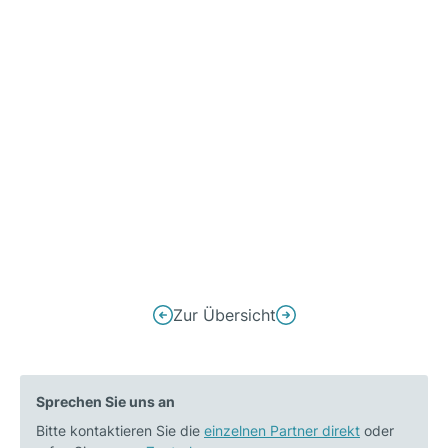
Beitrags-
Zur Übersicht
Vorheriger
Nächster
Navigation
Beitrag:
Beitrag:
Steinbeis
Recycling
Sprechen Sie uns an
M&A
der
Bitte kontaktieren Sie die
berät
einzelnen Partner direkt
Li-
oder