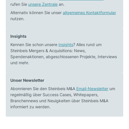
rufen Sie
unsere Zentrale
an.
der
Markt
Vision
bewegt:
Alternativ können Sie unser
allgemeines Kontaktformular
nutzen.
Real
M&A
Estate
Transaktionen
in
Insights
2020
Kennen Sie schon unsere
Insights
? Alles rund um
und
Steinbeis Mergers & Acquisitions: News,
Ausblick
Spendenaktionen, abgeschlossenen Projekte, Interviews
auf
und mehr.
2021
Unser Newsletter
Abonnieren Sie den Steinbeis M&A
Email-Newsletter
um
regelmäßig über Success Cases, Whitepapers,
Branchennews und Neuigkeiten über Steinbeis M&A
informiert zu werden.