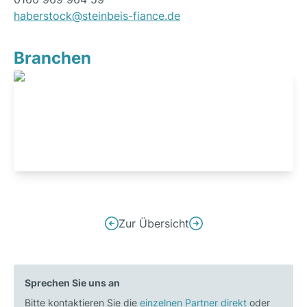
haberstock@steinbeis-fiance.de
Branchen
Industrials
Beitrags-
Zur Übersicht
Vorheriger
Nächster
Navigation
Beitrag:
Beitrag:
Kapitalbeschaffung
Was
Sprechen Sie uns an
für
den
Bitte kontaktieren Sie die
Immobilientransaktionen
einzelnen Partner direkt
Healthcare-
oder