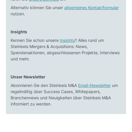
sind
AG
der
–
Alternativ können Sie unser
allgemeines Kontaktformular
nutzen.
Schlüssel
Führender
für
Hersteller
die
von
Insights
zukünftige
Kommunikationsprodu
Kennen Sie schon unsere
Insights
? Alles rund um
Digitalisierung
für
Steinbeis Mergers & Acquisitions: News,
M2M
Spendenaktionen, abgeschlossenen Projekte, Interviews
und
und mehr.
IoT
Unser Newsletter
Abonnieren Sie den Steinbeis M&A
Email-Newsletter
um
regelmäßig über Success Cases, Whitepapers,
Branchennews und Neuigkeiten über Steinbeis M&A
informiert zu werden.