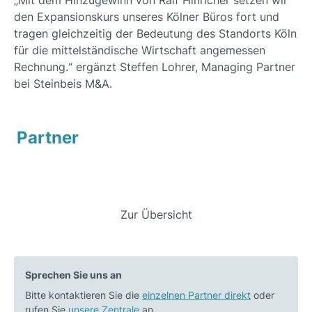
„Mit dem Hinzugewinn von Ralf Hinricher setzen wir
den Expansionskurs unseres Kölner Büros fort und
tragen gleichzeitig der Bedeutung des Standorts Köln
für die mittelständische Wirtschaft angemessen
Rechnung.“ ergänzt Steffen Lohrer, Managing Partner
bei Steinbeis M&A.
Partner
Beitrags-
Zur Übersicht
Vorheriger
Nächster
Navigation
Beitrag:
Beitrag:
Vertrauenswürdige
Verkauf
Sprechen Sie uns an
Digitale
der
Bitte kontaktieren Sie die
Identitäten
einzelnen Partner direkt
NetModule
oder
rufen Sie
unsere Zentrale
an.